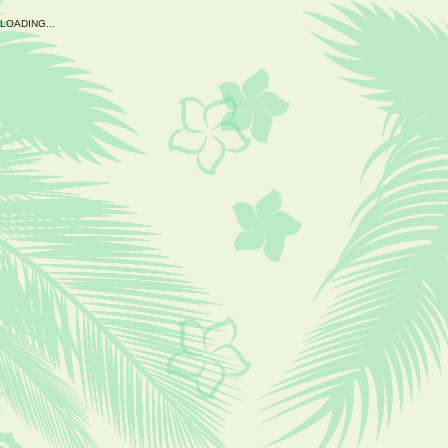
L
O
A
D
I
N
G
.
.
.