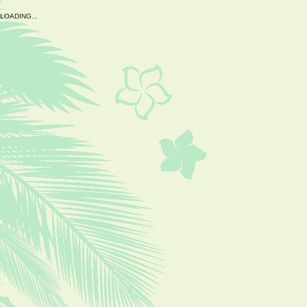
L
O
A
D
I
N
G
.
.
.