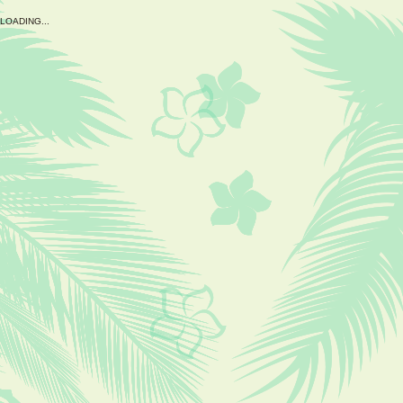
L
O
A
D
I
N
G
.
.
.