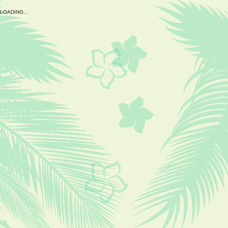
L
O
A
D
I
N
G
.
.
.