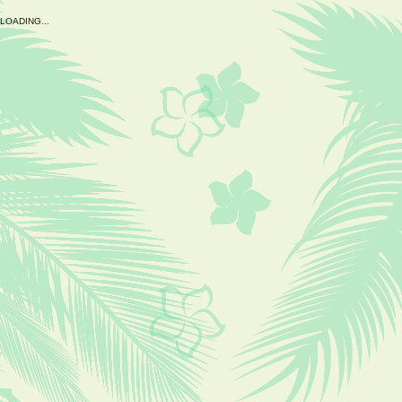
L
O
A
D
I
N
G
.
.
.