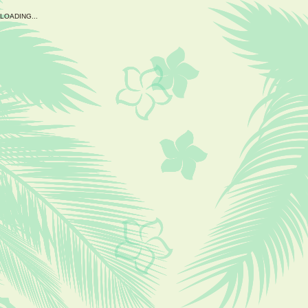
L
O
A
D
I
N
G
.
.
.