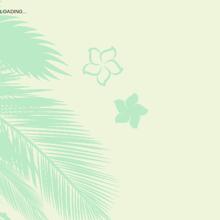
L
O
A
D
I
N
G
.
.
.