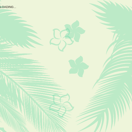
L
O
A
D
I
N
G
.
.
.