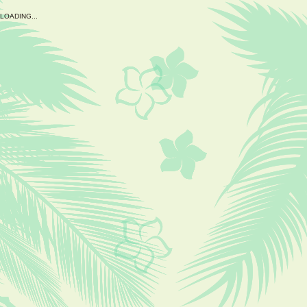
L
O
A
D
I
N
G
.
.
.