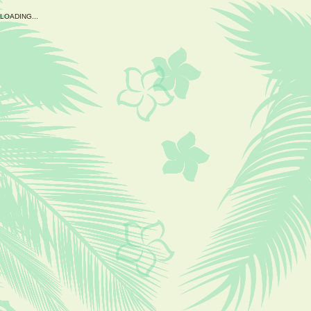
L
O
A
D
I
N
G
.
.
.