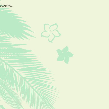
L
O
A
D
I
N
G
.
.
.