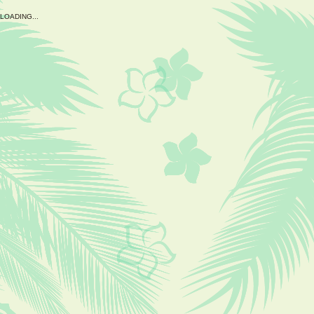
L
O
A
D
I
N
G
.
.
.