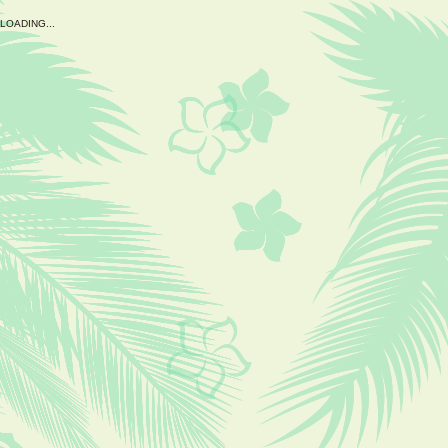
L
O
A
D
I
N
G
.
.
.