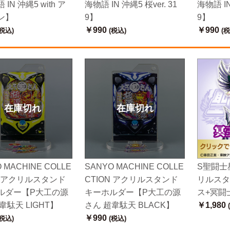
IN 沖縄5 with ア
海物語 IN 沖縄5 桜ver. 31
海物語 IN
ン】
9】
9】
￥990
￥990
税込)
(税込)
(税
在庫切れ
在庫切れ
 MACHINE COLLE
SANYO MACHINE COLLE
S聖闘士
N アクリルスタンド
CTION アクリルスタンド
リルスタ
ルダー【P大工の源
キーホルダー【P大工の源
ス+冥闘
韋駄天 LIGHT】
さん 超韋駄天 BLACK】
￥1,980
￥990
税込)
(税込)