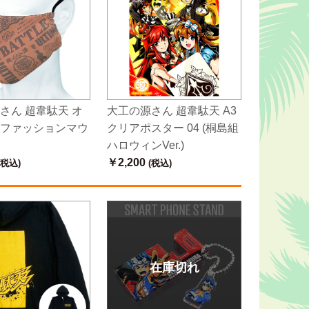
さん 超韋駄天 オ
大工の源さん 超韋駄天 A3
ファッションマウ
クリアポスター 04 (桐島組
ハロウィンVer.)
￥2,200
(税込)
(税込)
在庫切れ