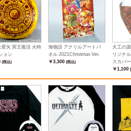
士星矢 冥王復活 火時
海物語 アクリルアートパ
大工の源
ション
ネル 2021Christmas Ver.
リジナル
0
￥3,300
スカバー
(税込)
(税込)
￥1,100