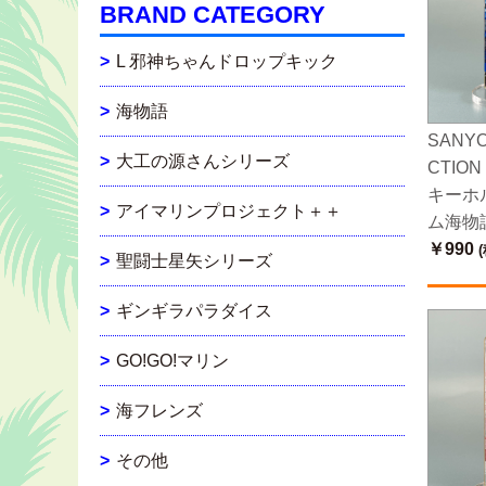
BRAND CATEGORY
L 邪神ちゃんドロップキック
海物語
SANYO
大工の源さんシリーズ
CTIO
キーホ
アイマリンプロジェクト＋＋
ム海物語
￥990
(
聖闘士星矢シリーズ
ギンギラパラダイス
GO!GO!マリン
海フレンズ
その他