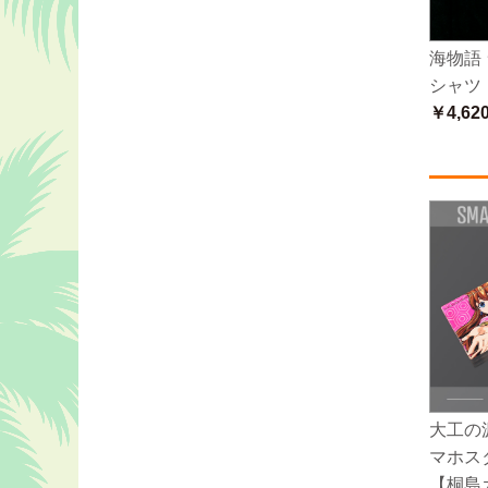
海物語
シャツ
￥4,62
大工の
マホス
【桐島