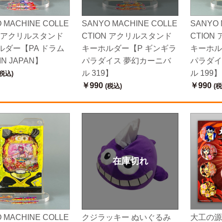
 MACHINE COLLE
SANYO MACHINE COLLE
SANYO 
N アクリルスタンド
CTION アクリルスタンド
CTIO
ルダー【PA ドラム
キーホルダー【P ギンギラ
キーホル
N JAPAN】
パラダイス 夢幻カーニバ
パラダイ
ル 319】
ル 199】
税込)
￥990
￥990
(税込)
(税
在庫切れ
 MACHINE COLLE
クジラッキー ぬいぐるみ
大工の源