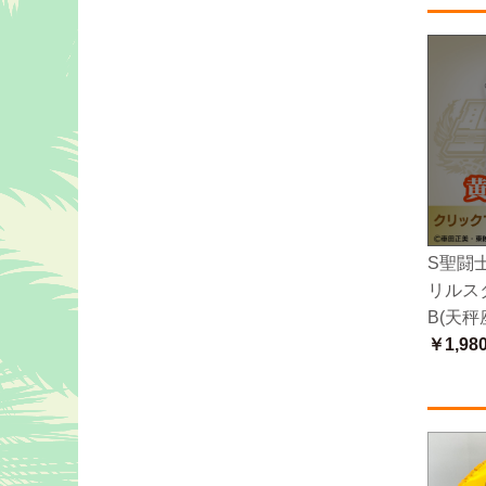
S聖闘
リルス
B(天秤
￥1,98