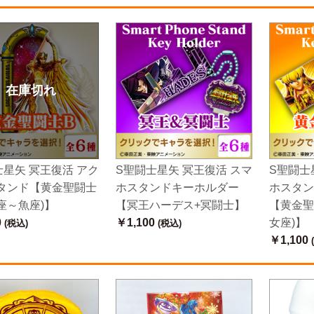
在庫切れ
士星矢 冥王復活 アク
S聖闘士星矢 冥王復活 スマ
S聖闘士
タンド【黄金聖闘士
ホスタンドキーホルダー
ホスタン
座～魚座)】
【冥王ハーデス+冥闘士】
【黄金聖
0
￥1,100
女座)】
(税込)
(税込)
￥1,100