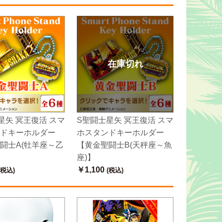
在庫切れ
星矢 冥王復活 スマ
S聖闘士星矢 冥王復活 スマ
ドキーホルダー
ホスタンドキーホルダー
闘士A(牡羊座～乙
【黄金聖闘士B(天秤座～魚
座)】
￥1,100
(税込)
(税込)