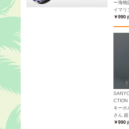
ー海物語 
イマリ
￥990
(
SANYO
CTIO
キーホ
さん 超
￥990
(