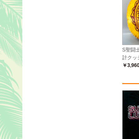
S聖闘
計クッ
￥3,96