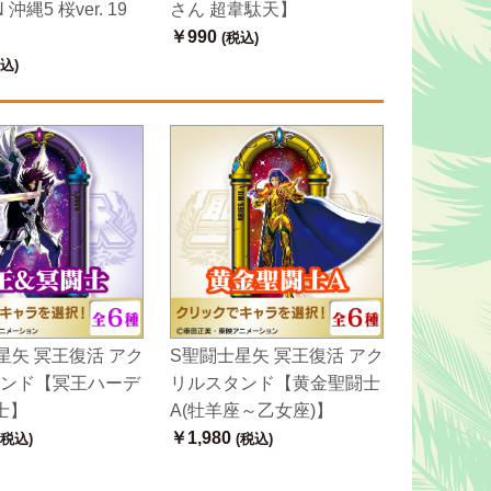
 沖縄5 桜ver. 19
さん 超韋駄天】
￥990
(税込)
込)
星矢 冥王復活 アク
S聖闘士星矢 冥王復活 アク
ンド【冥王ハーデ
リルスタンド【黄金聖闘士
士】
A(牡羊座～乙女座)】
￥1,980
(税込)
(税込)