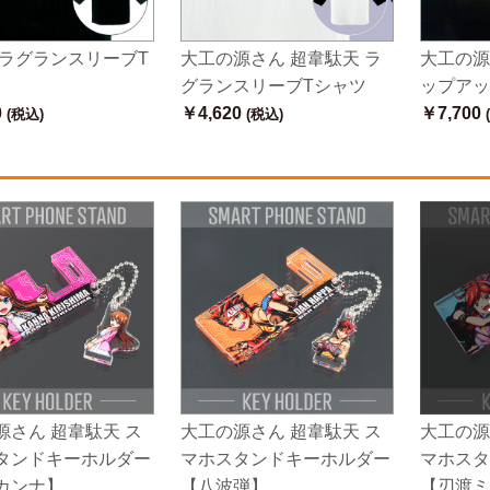
 ラグランスリーブT
大工の源さん 超韋駄天 ラ
大工の源
グランスリーブTシャツ
ップアッ
0
￥4,620
￥7,700
(税込)
(税込)
源さん 超韋駄天 ス
大工の源さん 超韋駄天 ス
大工の源
タンドキーホルダー
マホスタンドキーホルダー
マホスタ
カンナ】
【八波弾】
【刃渡ミ