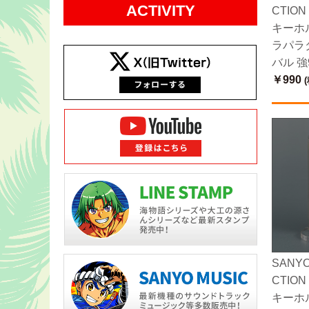
ACTIVITY
CTIO
キーホ
ラパラ
バル 強
￥990
(
SANYO
CTIO
キーホ