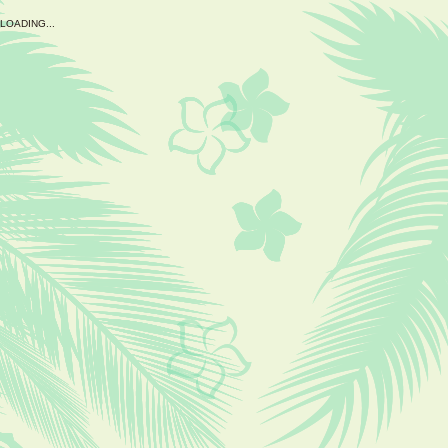
L
O
A
D
I
N
G
.
.
.