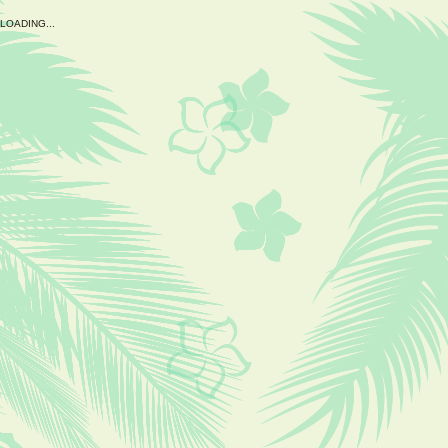
L
O
A
D
I
N
G
.
.
.