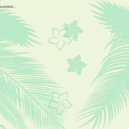
L
O
A
D
I
N
G
.
.
.