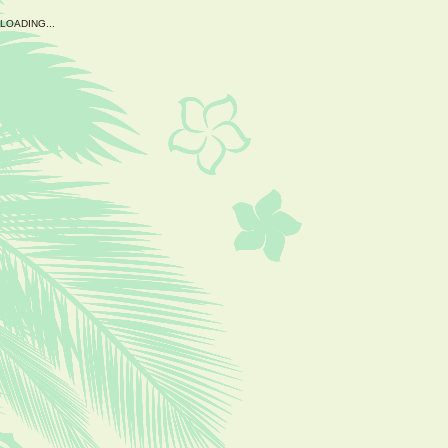
L
O
A
D
I
N
G
.
.
.