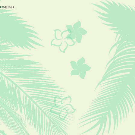
L
O
A
D
I
N
G
.
.
.