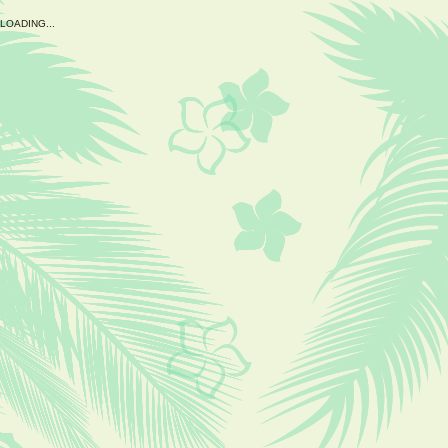
L
O
A
D
I
N
G
.
.
.