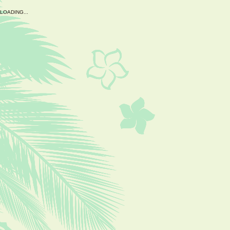
L
O
A
D
I
N
G
.
.
.