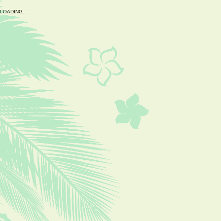
L
O
A
D
I
N
G
.
.
.