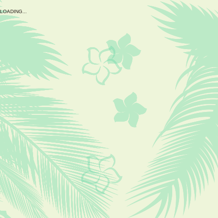
L
O
A
D
I
N
G
.
.
.