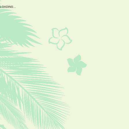
L
O
A
D
I
N
G
.
.
.