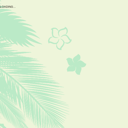
L
O
A
D
I
N
G
.
.
.