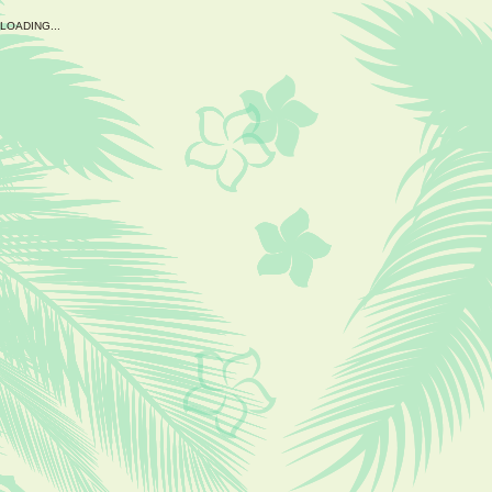
L
O
A
D
I
N
G
.
.
.