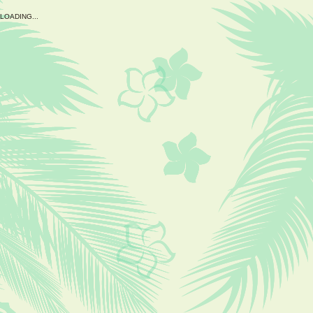
L
O
A
D
I
N
G
.
.
.